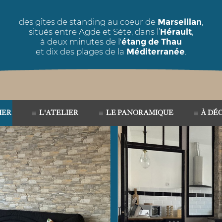
des gîtes de standing au coeur de
Marseillan
,
situés entre Agde et Sète, dans l’
Hérault
,
à deux minutes de l'
étang de Thau
et dix des plages de la
Méditerranée
.
HER
L'ATELIER
LE PANORAMIQUE
À DÉ