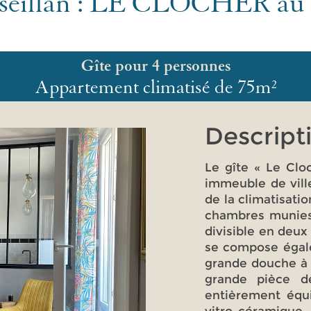
rseillan : LE CLOCHER au 
Gîte pour 4 personnes
Appartement climatisé de 75m²
Descripti
Le gîte « Le Clo
immeuble de vill
de la climatisat
chambres munies 
divisible en deux
se compose égal
grande douche à 
grande pièce d
entièrement équi